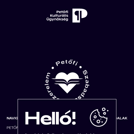
Helló!
NAVIGÁCIÓ
KAPCSOLÓDÓ OLDALAK
PETŐFI FOLYAM
KULTÚRA.HU